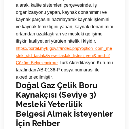
alarak, kalite sistemleri çerçevesinde, iş
organizasyonu yapan, kaynak donanımını ve
kaynak parçasını hazırlayarak kaynak işlemini
ve kaynak temizliğini yapan, kaynak donanımını
ortamdan uzaklaştıran ve mesleki gelişime
ilişkin faaliyetleri yürüten nitelikli kişidir.
https://portal.myk.gov.tr/index.php?option=com_me
slek_std_taslak&view=taslak_listesi_yeni&msd=2
Türk Akreditasyon Kurumu
Çözüm Belgelendirme
tarafından AB-0136-P dosya numarası ile
akredite edilmiştir.
Doğal Gaz Çelik Boru
Kaynakçısı (Seviye 3)
Mesleki Yeterlilik
Belgesi Almak İsteyenler
İçin Rehber