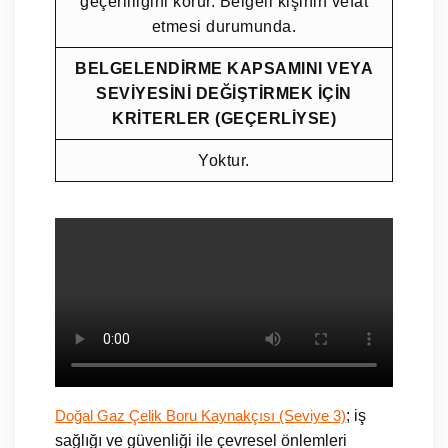
geçerliliğini korur. Belgeli kişinin vefat
etmesi durumunda.
BELGELENDİRME KAPSAMINI VEYA
SEVİYESİNİ DEĞİŞTİRMEK İÇİN
KRİTERLER (GEÇERLİYSE)
Yoktur.
; iş
Doğal Gaz Çelik Boru Kaynakçısı (Seviye 3)
sağlığı ve güvenliği ile çevresel önlemleri